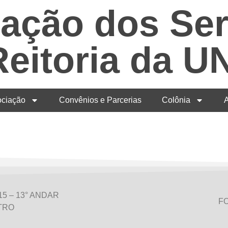
ação dos Ser
Reitoria da 
ociação
Convênios e Parcerias
Colônia
A
5 – 13° ANDAR
FO
TRO